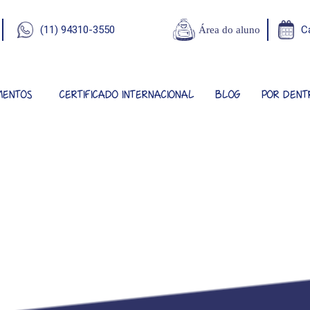
(11) 94310-3550
C
Área do aluno
MENTOS
CERTIFICADO INTERNACIONAL
BLOG
POR DENT